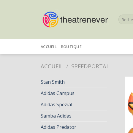
Skip
to
Recherc
content
pour :
ACCUEIL
BOUTIQUE
ACCUEIL
/
SPEEDPORTAL
Stan Smith
Adidas Campus
Adidas Spezial
Samba Adidas
Adidas Predator