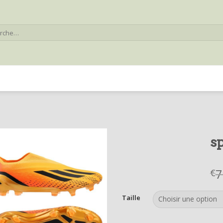
he
s
7
€
Taille