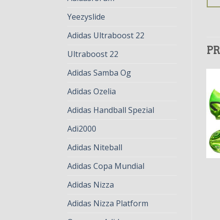
Yeezyslide
Adidas Ultraboost 22
PR
Ultraboost 22
Adidas Samba Og
Adidas Ozelia
Adidas Handball Spezial
Adi2000
Adidas Niteball
Adidas Copa Mundial
SPEEDPORTAL
SPEEDPORTAL
speedportal
speedportal
Adidas Nizza
€
82.00
€
63.00
€
82.00
€
63.00
Adidas Nizza Platform