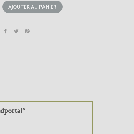
peedportal
AJOUTER AU PANIER
eedportal”