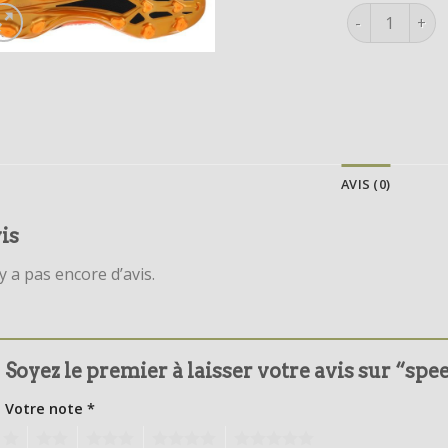
quantité de s
AVIS (0)
is
’y a pas encore d’avis.
Soyez le premier à laisser votre avis sur “sp
Votre note
*
1
2
3
4
5