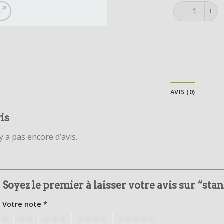
quantité de s
AVIS (0)
is
’y a pas encore d’avis.
Soyez le premier à laisser votre avis sur “sta
Votre note
*
1
2
3
4
5