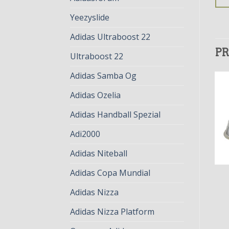
Yeezyslide
Adidas Ultraboost 22
PR
Ultraboost 22
Adidas Samba Og
Adidas Ozelia
Adidas Handball Spezial
Adi2000
Adidas Niteball
Adidas Copa Mundial
STAN SMITH LUX
STAN SMITH LUX
stan smith lux
stan smith lux
Adidas Nizza
€
82.00
€
63.00
€
78.00
€
60.00
Adidas Nizza Platform