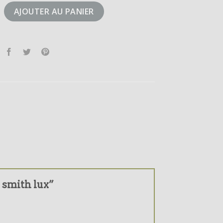
tan smith lux
AJOUTER AU PANIER
n smith lux”