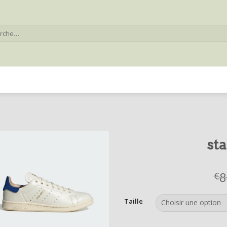
he
st
8
€
Taille