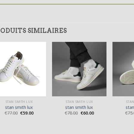
ODUITS SIMILAIRES
STAN SMITH LUX
STAN SMITH LUX
STAN
stan smith lux
stan smith lux
stan
€
77.00
€
59.00
€
78.00
€
60.00
€
75.