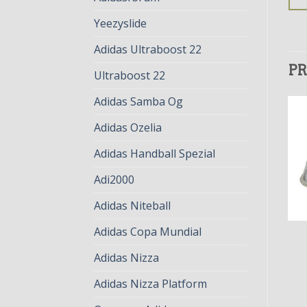
Yeezyslide
Adidas Ultraboost 22
PR
Ultraboost 22
Adidas Samba Og
Adidas Ozelia
Adidas Handball Spezial
Adi2000
Adidas Niteball
Adidas Copa Mundial
STAN SMITH LUX
STAN SMITH LUX
stan smith lux
stan smith lux
Adidas Nizza
€
83.00
€
64.00
€
77.00
€
59.00
Adidas Nizza Platform