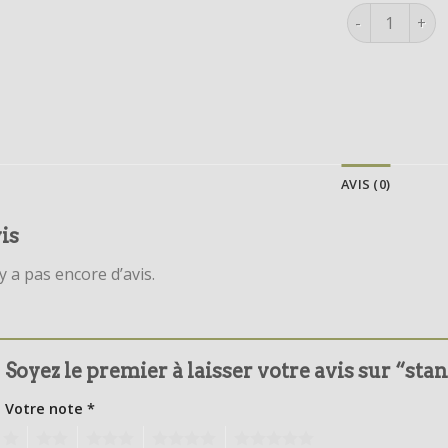
quantité de s
AVIS (0)
is
’y a pas encore d’avis.
Soyez le premier à laisser votre avis sur “sta
Votre note
*
1
2
3
4
5