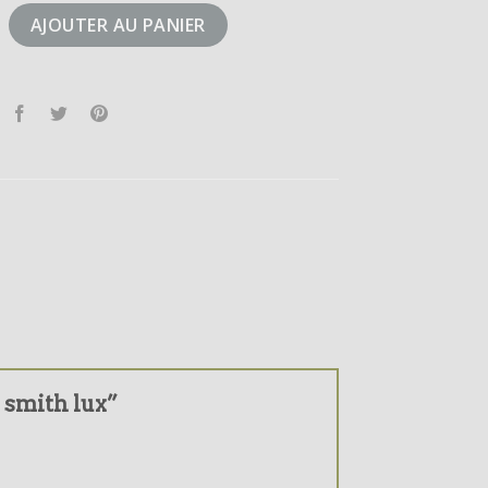
tan smith lux
AJOUTER AU PANIER
n smith lux”