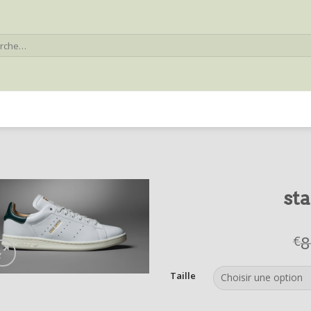
he
st
8
€
Taille