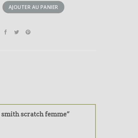
tan smith scratch femme
AJOUTER AU PANIER
tan smith scratch femme”