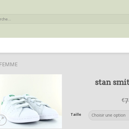
he
 FEMME
stan smi
7
€
Taille