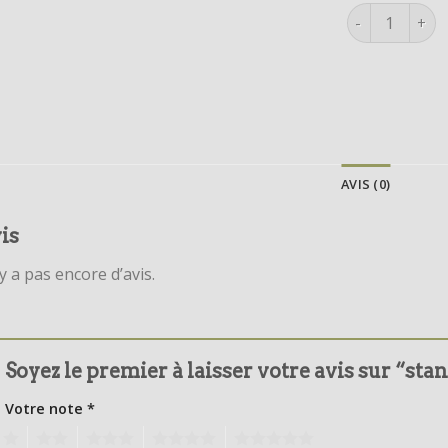
quantité de s
AVIS (0)
is
’y a pas encore d’avis.
Soyez le premier à laisser votre avis sur “s
Votre note
*
1
2
3
4
5