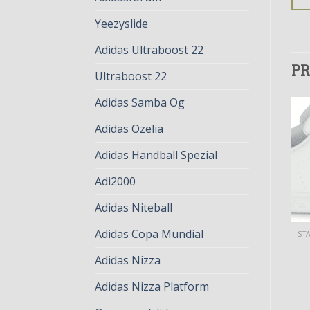
Yeezyslide
Adidas Ultraboost 22
PR
Ultraboost 22
Adidas Samba Og
Adidas Ozelia
Adidas Handball Spezial
Adi2000
Adidas Niteball
Adidas Copa Mundial
STAN SMITH SCRATCH FEMME
STAN SMITH SCRATCH FEMME
stan smith scratch
stan smith scratch
Adidas Nizza
femme
femme
€
82.00
€
63.00
€
82.00
€
63.00
Adidas Nizza Platform