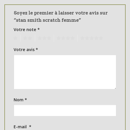
Soyez le premier à laisser votre avis sur
“stan smith scratch femme”
Votre note
*
1
2
3
4
5
Votre avis
*
Nom
*
E-mail
*