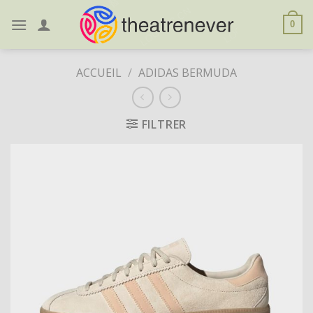
Skip
to
0
content
ACCUEIL
/
ADIDAS BERMUDA
FILTRER