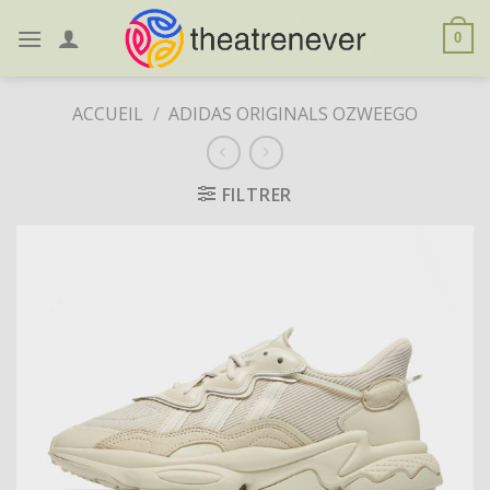
Skip
to
0
content
ACCUEIL
/
ADIDAS ORIGINALS OZWEEGO
FILTRER