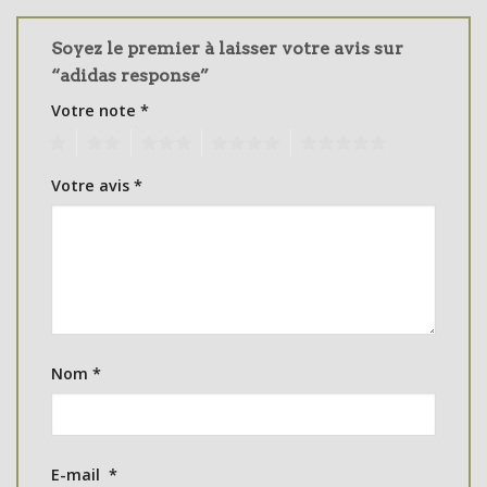
Soyez le premier à laisser votre avis sur
“adidas response”
Votre note
*
1
2
3
4
5
Votre avis
*
Nom
*
E-mail
*