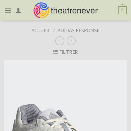
Skip
to
0
content
ACCUEIL
/
ADIDAS RESPONSE
FILTRER