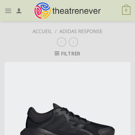
Skip
to
0
content
ACCUEIL
/
ADIDAS RESPONSE
FILTRER