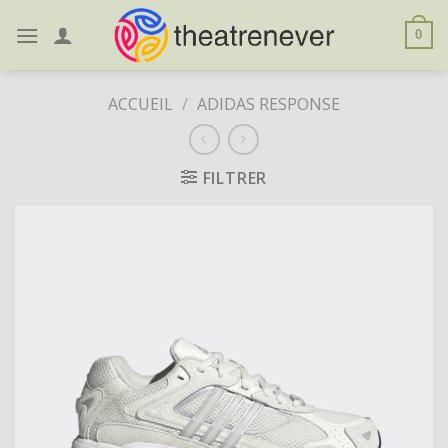
Skip
to
0
content
ACCUEIL
/
ADIDAS RESPONSE
FILTRER