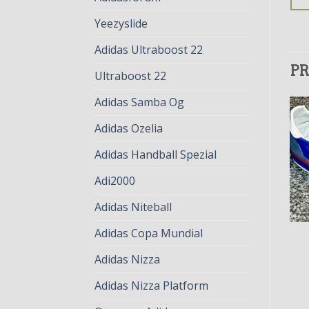
Yeezyslide
Adidas Ultraboost 22
PR
Ultraboost 22
Adidas Samba Og
Adidas Ozelia
Adidas Handball Spezial
Adi2000
Adidas Niteball
Adidas Copa Mundial
ADIDAS VINTAGE
ADIDAS VINTAGE
adidas vintage
adidas vintage
Adidas Nizza
€
75.00
€
58.00
€
83.00
€
64.00
Adidas Nizza Platform