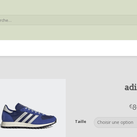
he
adi
8
€
Taille