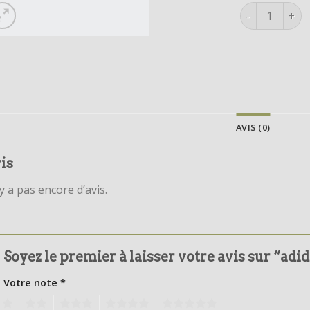
quantité de a
AVIS (0)
is
’y a pas encore d’avis.
Soyez le premier à laisser votre avis sur “adi
Votre note
*
1
2
3
4
5