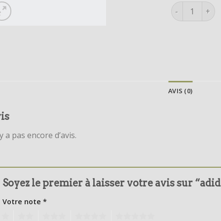
quantité de a
AVIS (0)
is
’y a pas encore d’avis.
Soyez le premier à laisser votre avis sur “adi
Votre note
*
1
2
3
4
5