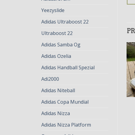
Yeezyslide
Adidas Ultraboost 22
PR
Ultraboost 22
Adidas Samba Og
Adidas Ozelia
Adidas Handball Spezial
Adi2000
Adidas Niteball
Adidas Copa Mundial
ADIDAS VINTAGE
ADIDAS VINTAGE
adidas vintage
adidas vintage
Adidas Nizza
€
75.00
€
58.00
€
81.00
€
62.00
Adidas Nizza Platform