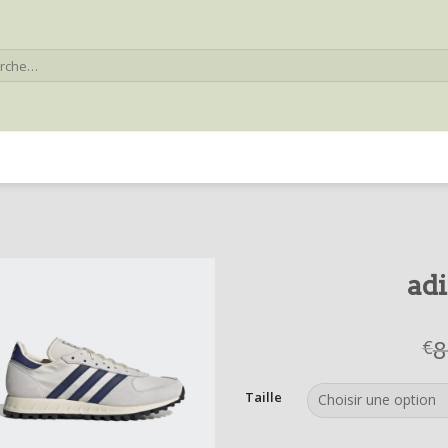
he
adi
8
€
Taille