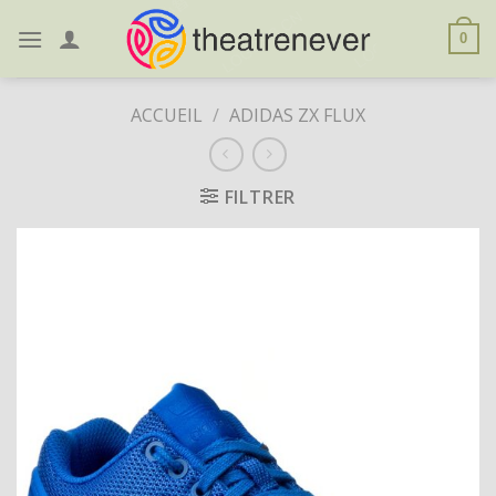
Skip
to
0
content
ACCUEIL
/
ADIDAS ZX FLUX
FILTRER