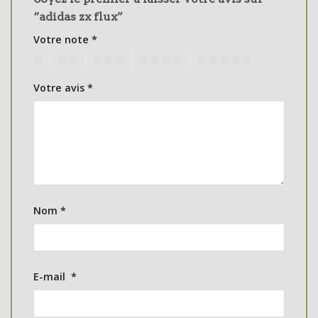
“adidas zx flux”
Votre note
*
1
2
3
4
5
Votre avis
*
Nom
*
E-mail
*