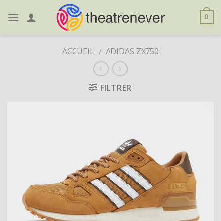
Skip
to
0
content
ACCUEIL
/
ADIDAS ZX750
FILTRER