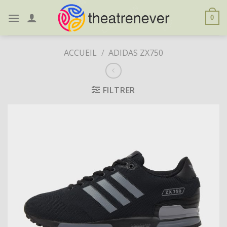
Skip
to
0
content
ACCUEIL
/
ADIDAS ZX750
FILTRER