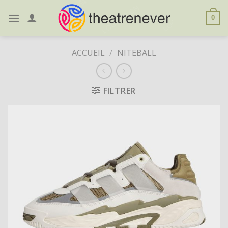
Skip
to
0
content
ACCUEIL
/
NITEBALL
FILTRER