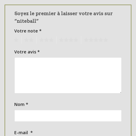
Soyez le premier à laisser votre avis sur
“niteball”
Votre note
*
1
2
3
4
5
Votre avis
*
Nom
*
E-mail
*