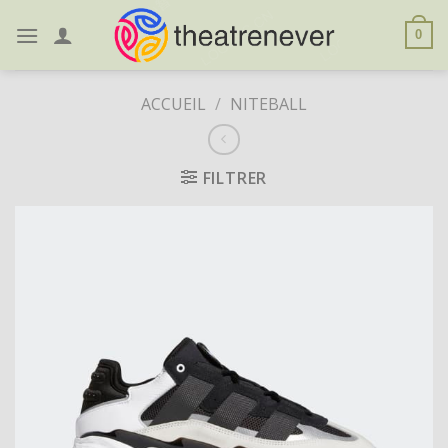
Skip
to
0
content
ACCUEIL
/
NITEBALL
FILTRER