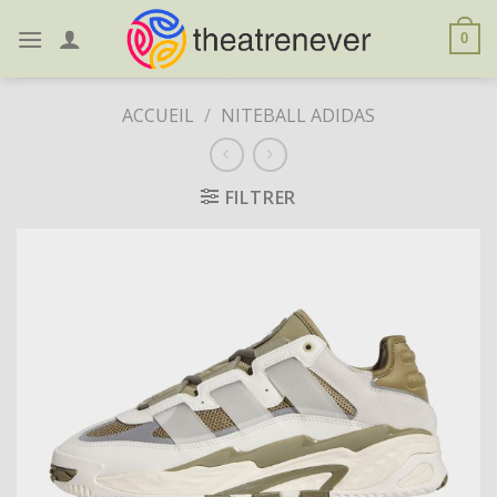
Skip
to
0
content
ACCUEIL
/
NITEBALL ADIDAS
FILTRER