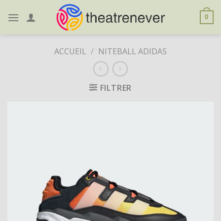
Skip
to
0
content
ACCUEIL
/
NITEBALL ADIDAS
FILTRER