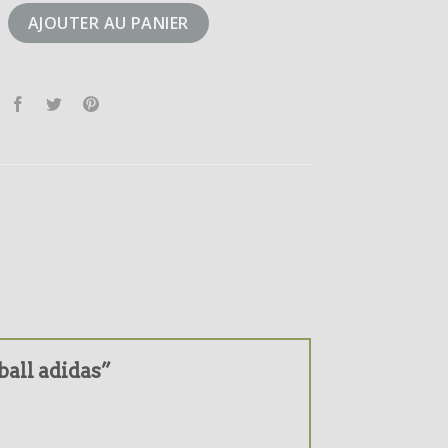
teball adidas
AJOUTER AU PANIER
eball adidas”