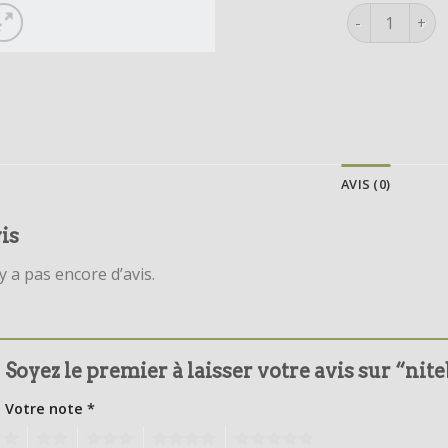
quantité de ni
AVIS (0)
is
’y a pas encore d’avis.
Soyez le premier à laisser votre avis sur “nit
Votre note
*
1
2
3
4
5