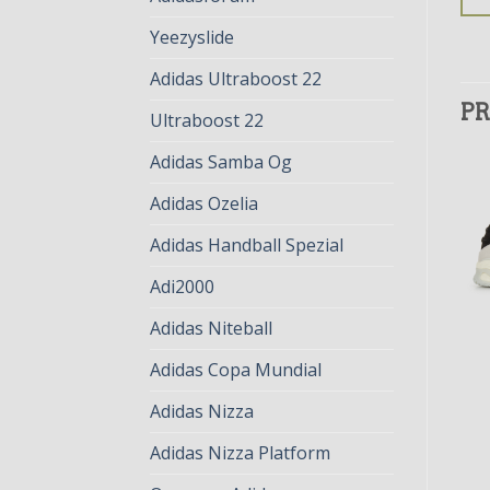
Yeezyslide
Adidas Ultraboost 22
PR
Ultraboost 22
Adidas Samba Og
Adidas Ozelia
Adidas Handball Spezial
Adi2000
Adidas Niteball
Adidas Copa Mundial
NITEBALL ADIDAS
NITEBALL ADIDAS
niteball adidas
niteball adidas
Adidas Nizza
€
75.00
€
58.00
€
78.00
€
60.00
Adidas Nizza Platform