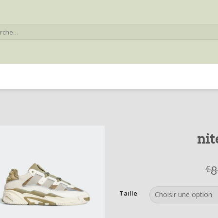
he
nit
8
€
Taille