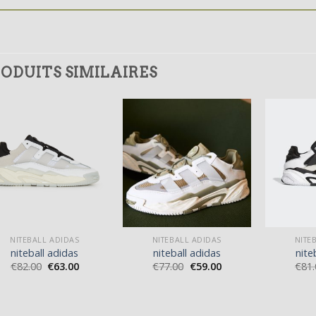
ODUITS SIMILAIRES
NITEBALL ADIDAS
NITEBALL ADIDAS
NITE
niteball adidas
niteball adidas
nite
€
82.00
€
63.00
€
77.00
€
59.00
€
81.