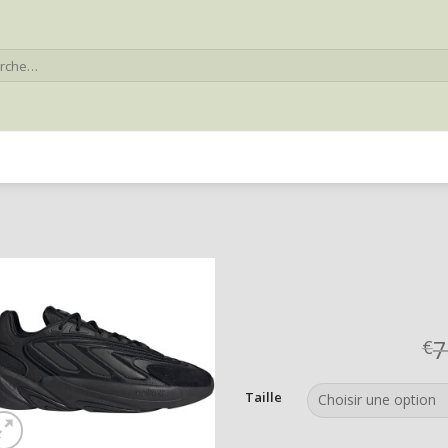
he
7
€
Taille