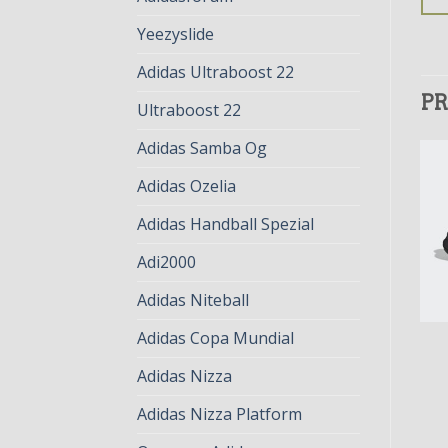
Yeezyslide
Adidas Ultraboost 22
PR
Ultraboost 22
Adidas Samba Og
Adidas Ozelia
Adidas Handball Spezial
Adi2000
Adidas Niteball
Adidas Copa Mundial
OZELIA
OZELIA
ozelia
ozelia
Adidas Nizza
€
78.00
€
60.00
€
79.00
€
61.00
Adidas Nizza Platform