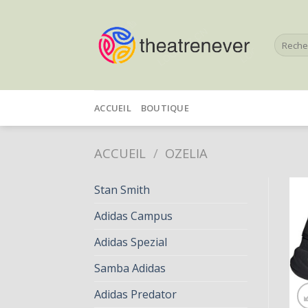
Skip
to
Recherc
content
pour :
ACCUEIL
BOUTIQUE
ACCUEIL
/
OZELIA
Stan Smith
Adidas Campus
Adidas Spezial
Samba Adidas
Adidas Predator