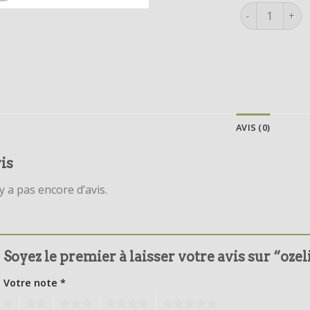
quantité de o
AVIS (0)
is
’y a pas encore d’avis.
Soyez le premier à laisser votre avis sur “ozel
Votre note
*
1
2
3
4
5