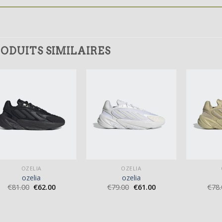
ODUITS SIMILAIRES
OZELIA
OZELIA
ozelia
ozelia
€
81.00
€
62.00
€
79.00
€
61.00
€
78.