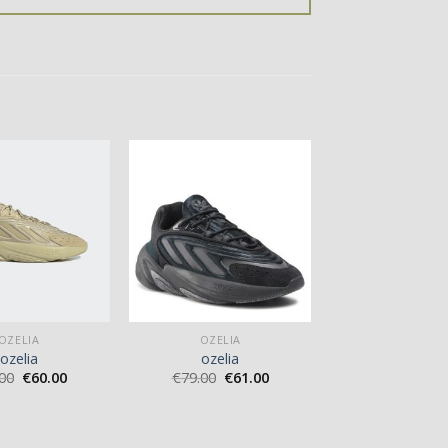
OZELIA
OZELIA
ozelia
ozelia
00
€
60.00
€
79.00
€
61.00