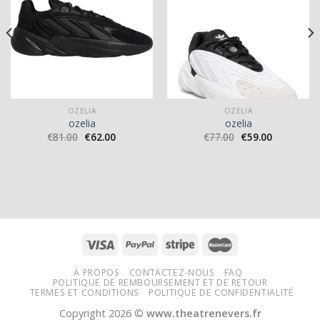
OZELIA
OZELIA
ozelia
ozelia
€
81.00
€
62.00
€
77.00
€
59.00
À PROPOS
CONTACTEZ-NOUS
FAQ
POLITIQUE DE REMBOURSEMENT ET DE RETOUR
TERMES ET CONDITIONS
POLITIQUE DE CONFIDENTIALITÉ
Copyright 2026 ©
www.theatrenevers.fr