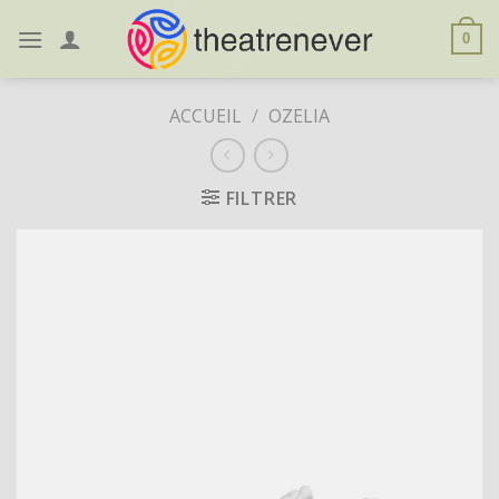
Skip
to
0
content
ACCUEIL
/
OZELIA
FILTRER