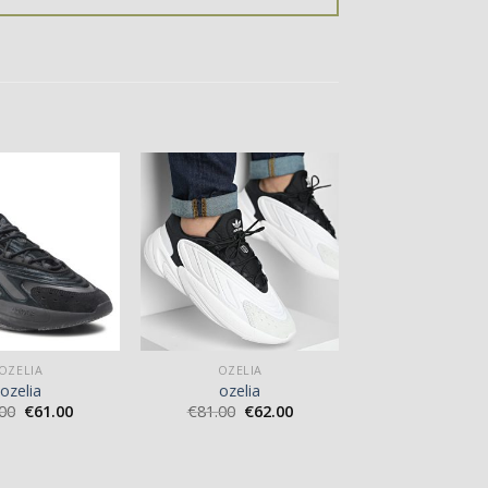
OZELIA
OZELIA
ozelia
ozelia
00
€
61.00
€
81.00
€
62.00