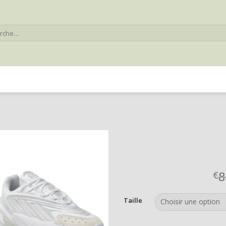
he
8
€
Taille