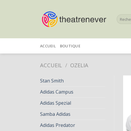
Skip
to
Recherc
content
pour :
ACCUEIL
BOUTIQUE
ACCUEIL
/
OZELIA
Stan Smith
Adidas Campus
Adidas Spezial
Samba Adidas
Adidas Predator