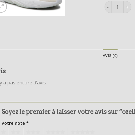
quantité de o
AVIS (0)
is
’y a pas encore d’avis.
Soyez le premier à laisser votre avis sur “ozel
Votre note
*
1
2
3
4
5