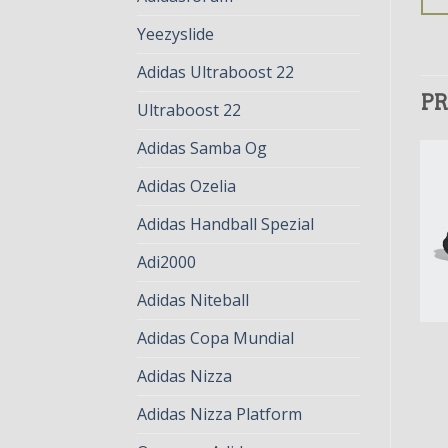
Yeezyslide
Adidas Ultraboost 22
PR
Ultraboost 22
Adidas Samba Og
Adidas Ozelia
Adidas Handball Spezial
Adi2000
Adidas Niteball
Adidas Copa Mundial
OZELIA
OZELIA
ozelia
ozelia
Adidas Nizza
€
78.00
€
60.00
€
82.00
€
63.00
Adidas Nizza Platform