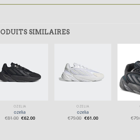
ODUITS SIMILAIRES
OZELIA
OZELIA
ozelia
ozelia
€
81.00
€
62.00
€
79.00
€
61.00
€
79.