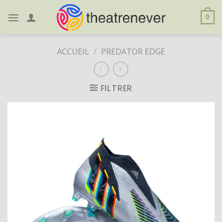
Skip
to
0
content
ACCUEIL
/
PREDATOR EDGE
FILTRER