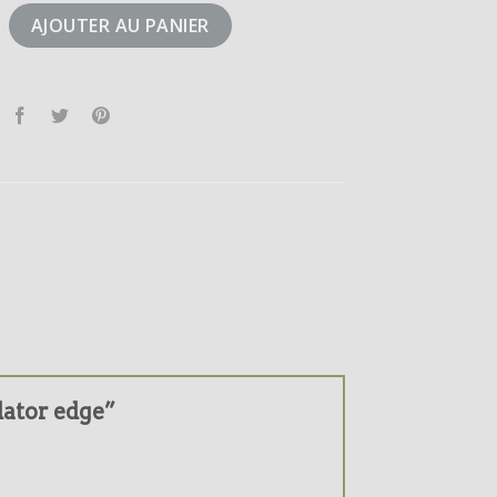
redator edge
AJOUTER AU PANIER
edator edge”