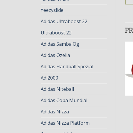
Yeezyslide
Adidas Ultraboost 22
PR
Ultraboost 22
Adidas Samba Og
Adidas Ozelia
Adidas Handball Spezial
Adi2000
Adidas Niteball
Adidas Copa Mundial
PREDATOR EDGE
PREDATOR EDGE
predator edge
predator edge
Adidas Nizza
€
78.00
€
60.00
€
79.00
€
61.00
Adidas Nizza Platform